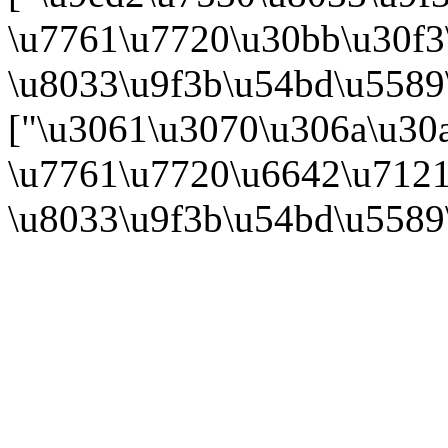
\u7761\u7720\u30bb\u30f3
\u8033\u9f3b\u54bd\u5589
["\u3061\u3070\u306a\u30
\u7761\u7720\u6642\u7121
\u8033\u9f3b\u54bd\u5589