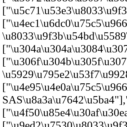
["\u5c71\u53e3\u8033\u9f3
["\u4ec1\u6dc0\u75c5\u96
\u8033\u9f3b\u54bd\u5589
["\u304a\u304a\u3084\u30
["\u306f\u304b\u305f\u30
\u5929\u795e2\u53f7\u992
["\u4e95\u4e0a\u75c5\u96
SAS\u8a3a\u7642\u5ba4"],
["\u4f50\u85e4\u30af\u30
["\u9ed2\u7530\u8033\u9f