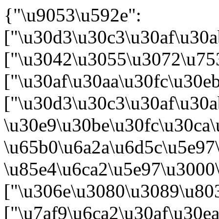
{"\u9053\u592e":
["\u30d3\u30c3\u30af\u30a
["\u3042\u3055\u3072\u75
["\u30af\u30aa\u30fc\u30
["\u30d3\u30c3\u30af\u30
\u30e9\u30be\u30fc\u30ca
\u65b0\u6a2a\u6d5c\u5e97
\u85e4\u6ca2\u5e97\u3000
["\u306e\u3080\u3089\u80
["\u7af9\u6ca2\u30af\u30