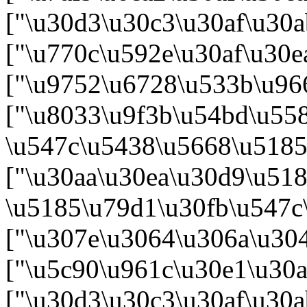
["\u30d3\u30c3\u30af\u30a
["\u770c\u592e\u30af\u30e
["\u9752\u6728\u533b\u966
["\u8033\u9f3b\u54bd\u55
\u547c\u5438\u5668\u5185
["\u30aa\u30ea\u30d9\u51
\u5185\u79d1\u30fb\u547c
["\u307e\u3064\u306a\u30
["\u5c90\u961c\u30e1\u30a
["\u30d3\u30c3\u30af\u30