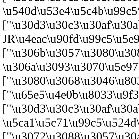
\u540d\u53e4\u5c4b\u99c5\
["\u30d3\u30c3\u30af\u30
JR\u4eac\u90fd\u99c5\u5e9
["\u306b\u3057\u3080\u30
\u306a\u3093\u3070\u5e97
["\u3080\u3068\u3046\u80
["\u65e5\u4e0b\u8033\u9f
["\u30d3\u30c3\u30af\u30
\u5ca1\u5c71\u99c5\u524d
["\u3072\u3088\u3057\u30a