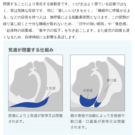
閉塞することにより発生する振動音です。 いびきはよく寝ている証拠ではな
く、実は危険な症状です。 特に「激しいいびきをかく」「睡眠中に呼吸が止ま
る」などの症状を持つ人は、無呼吸による低酸素状態となります。この状態が
繰り返し続くと十分な睡眠が取れないため、「日中の強い眠気」や「倦怠感」
「起床時の頭重感」「集中力の低下」を引き起こします。また疲労の回復も遅
くなるため、自律神経にも影響を及ぼします。