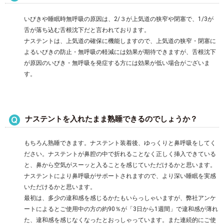
いびきや睡眠時無呼吸の原因は、2/３が上気道の狭窄や閉塞で、1/3が
舌が落ち込む舌根沈下だと言われております。
ナステントは、上気道の確保に機能しますので、上気道の狭窄・閉塞に
よるいびきの防止・無呼吸の軽減には効果が期待できますが、舌根沈下
が原因のいびき・無呼吸を発症する方には効果が低い場合がございま
す。
ナステントを入れたまま熟睡できるのでしょうか？
もちろん熟睡できます。ナステント装着後、ゆっくりと鼻呼吸をしてく
ださい。ナステントが鼻腔の中で折れることなく正しく挿入できている
と、鼻から空気がスーッと入ることを感じていただけるかと思います。
ナステントにより鼻呼吸がサポートされますので、より深い睡眠を実感
いただけるかと思います。
最初は、多少の違和感を感じるかたもいらっしゃいますが、弊社アンケ
ートによるとご使用中の方の約90％が「3日から1週間」で違和感が薄れ
た、違和感を感じなくなったとおっしゃっています。また連続的にご使