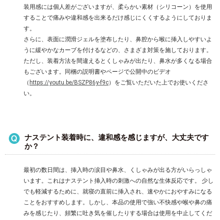
装用感には個人差がございますが、柔らかい素材（シリコーン）を使用
することで痛みや違和感を出来るだけ感じにくくするようにしておりま
す。
さらに、表面に潤滑ジェルを塗布したり、鼻腔から喉に挿入しやすいよ
うに緩やかなカーブを付けるなどの、さまざま対策を施しております。
ただし、装着方法を間違えるとくしゃみが出たり、鼻水が多くなる場合
もございます。同梱の説明書やページで公開中のビデオ
（
https://youtu.be/BSZP86y-f9c
）をご覧いただいた上でお使いくださ
い。
ナステント装着時に、違和感を感じますが、大丈夫です
か？
最初の数日間は、挿入時の涙目や鼻水、くしゃみが出る方がいらっしゃ
います。これはナステント挿入時の刺激への自然な生体反応です。 少し
でも軽減するために、就寝の直前に挿入され、速やかにおやすみになる
ことをおすすめします。しかし、本品の使用で強い不快感や喉や鼻の痛
みを感じたり、頻繁に吐き気を催したりする場合は使用を中止してくだ