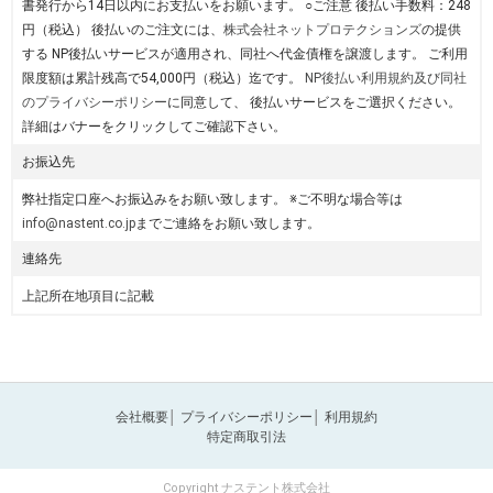
書発行から14日以内にお支払いをお願います。 ○ご注意 後払い手数料：248
円（税込） 後払いのご注文には、
株式会社ネットプロテクションズ
の提供
する NP後払いサービスが適用され、同社へ代金債権を譲渡します。 ご利用
限度額は累計残高で54,000円（税込）迄です。
NP後払い利用規約及び同社
のプライバシーポリシー
に同意して、 後払いサービスをご選択ください。
詳細はバナーをクリックしてご確認下さい。
お振込先
弊社指定口座へお振込みをお願い致します。 ※ご不明な場合等は
info@nastent.co.jp
までご連絡をお願い致します。
連絡先
上記所在地項目に記載
会社概要
│
プライバシーポリシー
│
利用規約
特定商取引法
Copyright ナステント株式会社