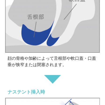
顔の骨格や加齢によって舌根部や軟口蓋・口蓋
垂が狭窄または閉塞されます。
ナステント挿入時