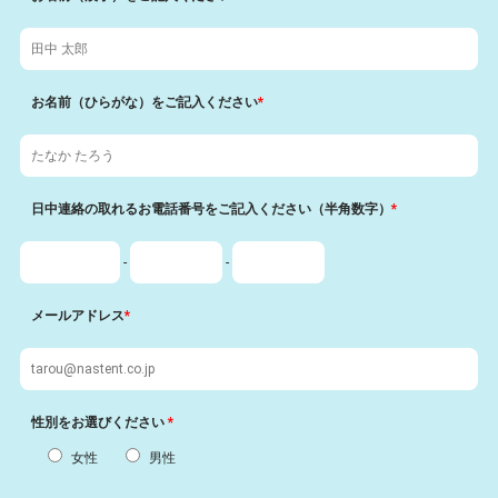
患）を生じた場合は、医療機関にナステントを使用している
ことを申し出ます。
【個人情報に関する事項】
本品の販売関連（売買・配送・引き取り・緊急対応等）の過
お名前（ひらがな）をご記入ください
*
程で知り得た個人情報を、本品の安全・販売管理およびこれ
らに付帯する業務についてナステント株式会社および配送業
者が利用することに同意します。
日中連絡の取れるお電話番号をご記入ください（半角数字）
*
-
-
メールアドレス
*
性別をお選びください
*
女性
男性