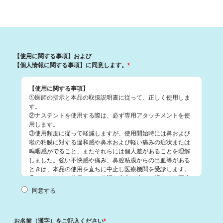
【使用に関する事項】および
【個人情報に関する事項】に同意します。
*
【使用に関する事項】
①医師の指示と本品の取扱説明書に従って、正しく使用しま
す。
②ナステントを使用する際は、必ず専用アタッチメントを使
用します。
③使用頻度に従って軽減しますが、使用開始時には鼻および
喉の粘膜に対する違和感や鼻水および軽い痛みの症状または
嗚咽感がでること、またそれらには個人差があることを理解
しました。強い不快感や痛み、鼻腔粘膜からの出血等がある
ときは、本品の使用を直ちに中止し医療機関を受診します。
④ナステントを使用して、体調に変化を生じた場合は、医療
機関を受診します。
同意する
⑤ナステントを安全に使用する為に、定期的に医療機関を受
診します。
⑥新たに疾患（特に、鼻咽頭疾患、呼吸器疾患、消化管疾
お名前（漢字）をご記入ください
*