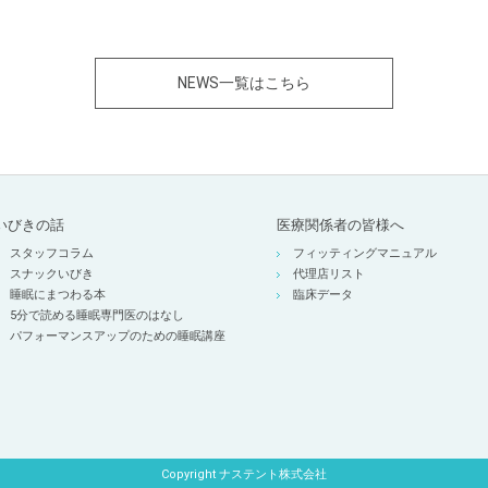
NEWS一覧はこちら
いびきの話
医療関係者の皆様へ
スタッフコラム
フィッティングマニュアル
スナックいびき
代理店リスト
睡眠にまつわる本
臨床データ
5分で読める睡眠専門医のはなし
パフォーマンスアップのための睡眠講座
Copyright ナステント株式会社