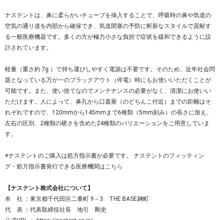
ナステントは、鼻に柔らかいチューブを挿入することで、呼吸時の鼻や気道の
空気の通り道を内部から確保でき、気道閉塞の予防に斬新なスタイルで貢献す
る一般医療機器です。多くの方が極力小さな負担で症状を緩和できるように設
計されています。
軽量（重さ約 7g ）で持ち運びしやすく電源は不要です。そのため、近年社会問
題となっている万が一のブラックアウト（停電）時にもお使いいただくことが
可能です。また、使い捨てなのでメンテナンスの必要がなく、清潔にお使いい
ただけます。人によって、鼻孔から口蓋垂（のどちんこ付近）までの距離はそ
れぞれですので、120mmから145mmまで6種類（5mm刻み）の長さに加え、
左右の区別、2種類の硬さを含めた24種類のバリエーションをご用意していま
す。
※ナステントのご購入は処方指示書が必要です。 ナステントのフィッティン
グ・処方指示書発行できる医療機関は
こちら
【ナステント株式会社について】
本 社 ：東京都千代田区二番町 9－3 THE BASE麹町
代 表 ：代表取締役社長 地引 剛史