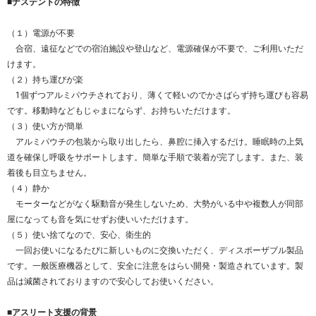
■ナステントの特徴
（１）電源が不要
合宿、遠征などでの宿泊施設や登山など、電源確保が不要で、ご利用いただ
けます。
（２）持ち運びが楽
1個ずつアルミパウチされており、薄くて軽いのでかさばらず持ち運びも容易
です。移動時などもじゃまにならず、お持ちいただけます。
（３）使い方が簡単
アルミパウチの包装から取り出したら、鼻腔に挿入するだけ。睡眠時の上気
道を確保し呼吸をサポートします。簡単な手順で装着が完了します。また、装
着後も目立ちません。
（４）静か
モーターなどがなく駆動音が発生しないため、大勢がいる中や複数人が同部
屋になっても音を気にせずお使いいただけます。
（５）使い捨てなので、安心、衛生的
一回お使いになるたびに新しいものに交換いただく、ディスポーザブル製品
です。一般医療機器として、安全に注意をはらい開発・製造されています。製
品は減菌されておりますので安心してお使いください。
■アスリート支援の背景