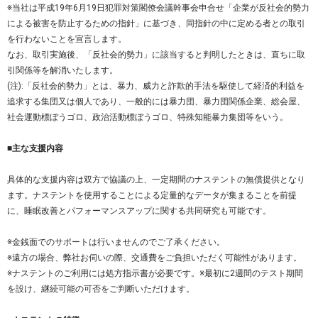
※当社は平成19年6月19日犯罪対策閣僚会議幹事会申合せ「企業が反社会的勢力
による被害を防止するための指針」に基づき、同指針の中に定める者との取引
を行わないことを宣言します。
なお、取引実施後、「反社会的勢力」に該当すると判明したときは、直ちに取
引関係等を解消いたします。
(注):「反社会的勢力」とは、暴力、威力と詐欺的手法を駆使して経済的利益を
追求する集団又は個人であり、一般的には暴力団、暴力団関係企業、総会屋、
社会運動標ぼうゴロ、政治活動標ぼうゴロ、特殊知能暴力集団等をいう。
■主な支援内容
具体的な支援内容は双方で協議の上、一定期間のナステントの無償提供となり
ます。ナステントを使用することによる定量的なデータが集まることを前提
に、睡眠改善とパフォーマンスアップに関する共同研究も可能です。
※金銭面でのサポートは行いませんのでご了承ください。
※遠方の場合、弊社お伺いの際、交通費をご負担いただく可能性があります。
※ナステントのご利用には処方指示書が必要です。※最初に2週間のテスト期間
を設け、継続可能の可否をご判断いただけます。