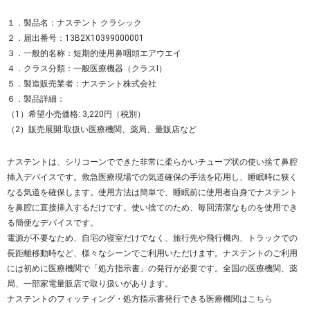
１．製品名：ナステント クラシック
２．届出番号：13B2X10399000001
３．一般的名称：短期的使用鼻咽頭エアウエイ
４．クラス分類：一般医療機器（クラスI）
５．製造販売業者：ナステント株式会社
６．製品詳細：
（1）希望小売価格: 3,220円（税別）
（2）販売展開:取扱い医療機関、薬局、量販店など
ナステントは、シリコーンでできた非常に柔らかいチューブ状の使い捨て鼻腔
挿入デバイスです。救急医療現場での気道確保の手法を応用し、睡眠時に狭く
なる気道を確保します。使用方法は簡単で、睡眠前に使用者自身でナステント
を鼻腔に直接挿入するだけです。使い捨てのため、毎回清潔なものを使用でき
る簡便なデバイスです。
電源が不要なため、自宅の寝室だけでなく、旅行先や飛行機内、トラックでの
長距離移動時など、様々なシーンでご利用いただけます。ナステントのご利用
には初めに医療機関で「処方指示書」の発行が必要です。全国の医療機関、薬
局、一部家電量販店で取り扱いがあります。
ナステントのフィッティング・処方指示書発行できる医療機関は
こちら