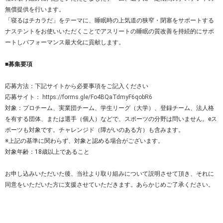
無償提供を行います。
「寝るはチカラだ」をテーマに、睡眠時の上気道の狭窄・閉塞をサポートする
ナステントをお使いいただくことでアスリートの睡眠の質改善を持続的にサポ
ートしパフォーマンス最大化に貢献します。
■募集要項
応募方法：下記サイトから必要事項をご記入ください
応募サイト：
https://forms.gle/Fo4BQaTdmyF6qobR6
対象：プロチーム、実業団チーム、学生リーグ（大学）、登録チーム、法人格
を有する団体、または選手（個人）などで、スポーツの分野は問いません。eス
ポーツも対象です。チャレンジド（障がいのある方）も含みます。
※上記の基準に関わらず、対象と認める場合がございます。
対象年齢：18歳以上であること
お申し込みいただいた後、当社より取り組みについて説明させて頂き、それに
同意をいただいた方に支援させていただきます。あらかじめご了承ください。