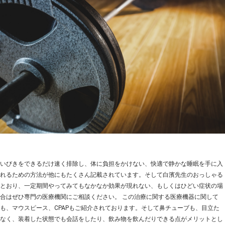
いびきをできるだけ速く排除し、体に負担をかけない、快適で静かな睡眠を手に入
れるための方法が他にもたくさん記載されています。そして白濱先生のおっしゃる
とおり、一定期間やってみてもなかなか効果が現れない、もしくはひどい症状の場
合はぜひ専門の医療機関にご相談ください。 この治療に関する医療機器に関して
も、マウスピース、CPAPもご紹介されております。そして鼻チューブも、目立た
なく、装着した状態でも会話をしたり、飲み物を飲んだりできる点がメリットとし