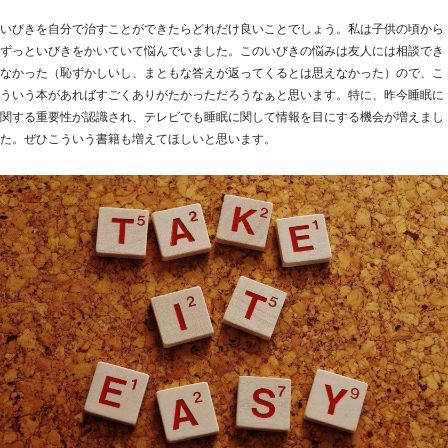
いびきを自分で治すことができたらどれだけ良いことでしょう。私は子供の頃から
ずっといびきをかいていて悩んでいました。このいびきの悩みは友人には相談でき
なかった（恥ずかしいし、まともな答えが返ってくるとは思えなかった）ので、こ
ういう本があればすごくありがたかっただろうなぁと思います。特に、昨今睡眠に
関する重要性が認識され、テレビでも睡眠に関して情報を目にする機会が増えまし
た。ぜひこういう書籍も増えてほしいと思います。