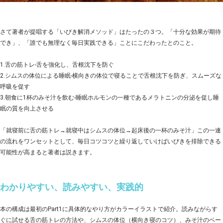
さて著者が提唱する「いびき解消メソッド」はたったの３つ。「十分な効果が期待
でき」、「誰でも無理なく毎日実践できる」ことにこだわったとのこと。
1.舌の筋トレ-舌を強化し、舌根沈下を防ぐ
2.シムスの体位による睡眠-横向きの体位で寝ることで舌根沈下を防ぎ、スムーズな
呼吸を促す
3.朝食に1杯のみそ汁を飲む-睡眠ホルモンの一種であるメラトニンの分泌を促し睡
眠の質を向上させる
「就寝前に舌の筋トレ→就寝中はシムスの体位→起床後の一杯のみそ汁」この一連
の流れをワンセットとして、毎日コツコツと繰り返していけばいびきを排除できる
可能性が高まると著者は説きます。
わかりやすい、読みやすい、実践的
本の構成は最初のPart1に具体的なやり方がカラーイラストで紹介。読みながらす
ぐに試せる舌の筋トレの方法や、シムスの体位（横向き寝のコツ）、みそ汁のベー