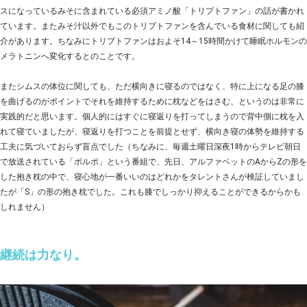
スになっているみそに含まれている必須アミノ酸「トリプトファン」の話が書かれ
ています。またみそ汁以外でもこのトリプトファンを含んでいる食材に関しても紹
介があります。ちなみにトリプトファンはおよそ14～15時間かけて睡眠ホルモンの
メラトニンへ変化するとのことです。
またシムスの体位に関しても、ただ横向きに寝るのではなく、特に上になる足の膝
を曲げるのがポイントでそれを維持するために枕などをはさむ、というのは非常に
実践的だと思います。個人的にはすぐに寝返りを打ってしまうので背中側に枕を入
れて寝ていましたが、寝返りを打つことを前提とせず、横向き寝の体勢を維持する
工夫に気づいておらず盲点でした（ちなみに、毎週土曜日深夜1時からテレビ朝日
で放送されている「ポルポ」という番組で、先日、アルファベットのAからZの形を
した抱き枕の中で、寝心地が一番いいのはどれかをタレントさんが検証していまし
たが「S」の形の抱き枕でした。これも膝でしっかり抑えることができるからかも
しれません）
継続は力なり。