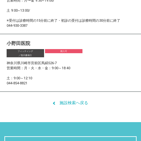
営業時間：月〜金 9:30~19:00/
土 9:00~13:00/
※受付は診療時間の15分前に終了・初診の受付は診療時間の30分前に終了
044-930-3387
小野田医院
フィッティング
購入可
／指示書発行
神奈川県川崎市宮前区馬絹526-7
営業時間：月・火・水・金：9:00～18:40
土：9:00～12:10
044-854-8821
施設検索へ戻る