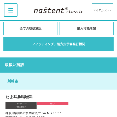
マイアカウント
全ての取扱施設
購入可能店舗
フィッティング／処方指示書発行機関
取扱い施設
川崎市
たま耳鼻咽喉科
フィッティング
購入可
／指示書発行
神奈川県川崎市多摩区登戸1842 M's core 1F