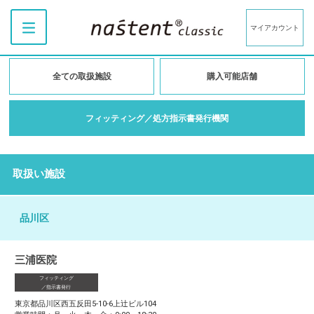
マイアカウント
全ての取扱施設
購入可能店舗
フィッティング／処方指示書発行機関
取扱い施設
品川区
三浦医院
フィッティング
／指示書発行
東京都品川区西五反田5-10-6上辻ビル104