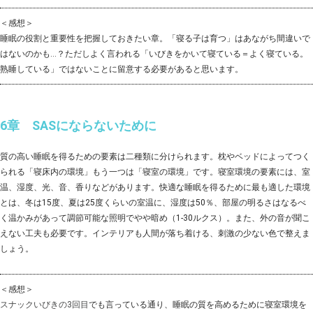
＜感想＞
睡眠の役割と重要性を把握しておきたい章。「寝る子は育つ」はあながち間違いで
はないのかも…？ただしよく言われる「いびきをかいて寝ている＝よく寝ている。
熟睡している」ではないことに留意する必要があると思います。
6章 SASにならないために
質の高い睡眠を得るための要素は二種類に分けられます。枕やベッドによってつく
られる「寝床内の環境」もう一つは「寝室の環境」です。寝室環境の要素には、室
温、湿度、光、音、香りなどがあります。快適な睡眠を得るために最も適した環境
とは、冬は15度、夏は25度くらいの室温に、湿度は50％、部屋の明るさはなるべ
く温かみがあって調節可能な照明でやや暗め（1-30ルクス）。また、外の音が聞こ
えない工夫も必要です。インテリアも人間が落ち着ける、刺激の少ない色で整えま
しょう。
＜感想＞
スナックいびきの3回目
でも言っている通り、睡眠の質を高めるために寝室環境を