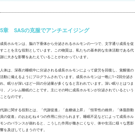
5章 SASの克服でアンチエイジング
成長ホルモンは、脳の下垂体から分泌されるホルモンの一つで、文字通り成長を促
すことを主な役割としています。この物質は、私たちの基本的な生体活動である代
謝に大きな影響をあたえていることがわかっています。
人体は、深夜の睡眠中に分泌される成長ホルモンによって疲労を回復し、覚醒後の
活動に備えるようにプログラムされています。成長ホルモンは一晩に1~2回分泌さ
れ、眠りが深いほど一回の分泌量が多くなると言われています。深い眠りとはつま
り、ノンレム睡眠のことです。主にその時に成長ホルモンが分泌されているという
ことなのです。
代謝に関する役割とは、「代謝促進」「血糖値上昇」「恒常性の維持」「体脂肪動
員の促進」のおおむね４つの作用に分けられます。睡眠不足などによって成長ホル
モンのバランスが崩れると、こうした作用が働きにくなり、体や生活に様々な悪影
響を及ぼしてしまうのです。