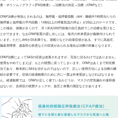
査・ポリソムノグラフィ(PSG)検査）→治療法の決定→治療（CPAPなど）
CPAP治療が有効とされるのは、無呼吸・低呼吸指数（AHI：睡眠中1時間当たりの
無呼吸と低呼吸の平均回数：10秒以上の呼吸気流の停止）が20以上のケースです。
この場合、保険がきくので、月々約4,500円前後の自己負担でこの治療を受けるこ
とができます。なおCPAP装置の貸し出しには、毎月の外来受診が義務付けられて
います。ただしAHIが20未満でも、居眠りなどの自覚症状がある、すでに高血圧、
脳血管障害、虚血性心疾患などの症状がみられる場合は治療の対象となります。
CPAP治療によってSASの症状は改善されますが、完全に治るわけではありません。
使用をやめてしまえば、もとの状態に戻ってしまいます。CPAPはあくまで対症療
法であり、根本的にSASを治すものではないので、正しい使用方法による治療の継
続が必要です。症状の経過観察のために月に一度は外来受診しなければなりませ
ん。経過観察では、CPAPが正しく使ているかどうか、マスクの空気漏れや違和感
はないか、合併症の状態チェックや、血圧と体重の測定などがあります。