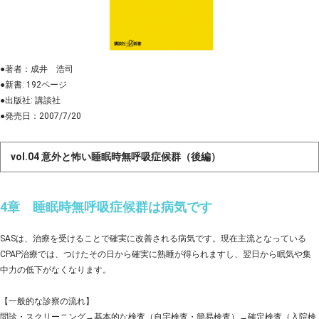
●著者：成井 浩司
●新書: 192ページ
●出版社: 講談社
●発売日：2007/7/20
vol.04 意外と怖い睡眠時無呼吸症候群（後編）
4章 睡眠時無呼吸症候群は病気です
SASは、治療を受けることで確実に改善される病気です。現在主流となっている
CPAP治療では、つけたその日から確実に熟睡が得られますし、翌日から眠気や集
中力の低下がなくなります。
【一般的な診察の流れ】
問診・スクリーニング→基本的な検査（自宅検査・簡易検査）→確定検査（入院検