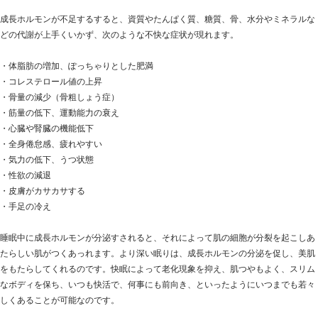
成長ホルモンが不足するすると、資質やたんぱく質、糖質、骨、水分やミネラルな
どの代謝が上手くいかず、次のような不快な症状が現れます。
・体脂肪の増加、ぽっちゃりとした肥満
・コレステロール値の上昇
・骨量の減少（骨粗しょう症）
・筋量の低下、運動能力の衰え
・心臓や腎臓の機能低下
・全身倦怠感、疲れやすい
・気力の低下、うつ状態
・性欲の減退
・皮膚がカサカサする
・手足の冷え
睡眠中に成長ホルモンが分泌すされると、それによって肌の細胞が分裂を起こしあ
たらしい肌がつくあっれます。より深い眠りは、成長ホルモンの分泌を促し、美肌
をもたらしてくれるのです。快眠によって老化現象を抑え、肌つやもよく、スリム
なボディを保ち、いつも快活で、何事にも前向き、といったようにいつまでも若々
しくあることが可能なのです。