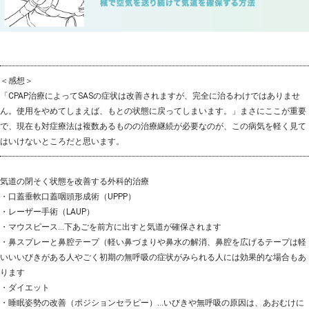
＜感想＞
「CPAP治療によってSASの症状は改善されますが、完全に治るわけではありませ
ん。使用をやめてしまえば、もとの状態に戻ってしまいます。」まさにここが重要
で、現在も対症療法は複数あるものの治療継続が必要なのが、この病気を軽く見て
はいけないところだと思います。
気道の閉そく状態を改善する外科的治療
・口蓋垂軟口蓋咽頭形成術（UPPP）
・レーザー手術（LAUP）
・マウスピース…下あごを前方に出すと気道が確保されます
・鼻スプレーと鼻腔テープ（軽い鼻づまりや鼻水の解消、鼻腔を広げるテープは軽
いいいびきがある人やごく初期の無呼吸の症状がみられる人には効果的な場合もあ
ります
・ダイエット
・睡眠姿勢の改善（ポジションセラピー）…いびきや無呼吸の原因は、あおむけに