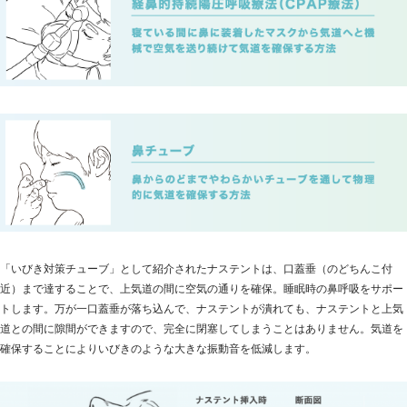
「いびき対策チューブ」として紹介されたナステントは、口蓋垂（のどちんこ付
近）まで達することで、上気道の間に空気の通りを確保。睡眠時の鼻呼吸をサポー
トします。万が一口蓋垂が落ち込んで、ナステントが潰れても、ナステントと上気
道との間に隙間ができますので、完全に閉塞してしまうことはありません。気道を
確保することによりいびきのような大きな振動音を低減します。