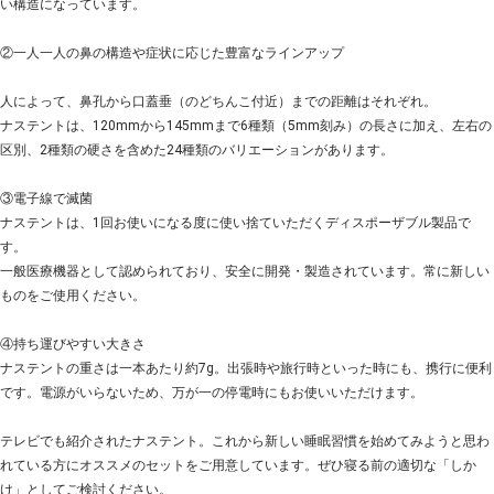
い構造になっています。
②一人一人の鼻の構造や症状に応じた豊富なラインアップ
人によって、鼻孔から口蓋垂（のどちんこ付近）までの距離はそれぞれ。
ナステントは、120mmから145mmまで6種類（5mm刻み）の長さに加え、左右の
区別、2種類の硬さを含めた24種類のバリエーションがあります。
③電子線で滅菌
ナステントは、1回お使いになる度に使い捨ていただくディスポーザブル製品で
す。
一般医療機器として認められており、安全に開発・製造されています。常に新しい
ものをご使用ください。
④持ち運びやすい大きさ
ナステントの重さは一本あたり約7g。出張時や旅行時といった時にも、携行に便利
です。電源がいらないため、万が一の停電時にもお使いいただけます。
テレビでも紹介されたナステント。これから新しい睡眠習慣を始めてみようと思わ
れている方にオススメのセットをご用意しています。ぜひ寝る前の適切な「しか
け」としてご検討ください。