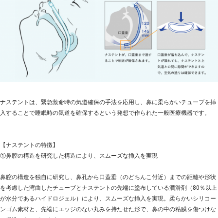
ナステントは、緊急救命時の気道確保の手法を応用し、鼻に柔らかいチューブを挿
入することで睡眠時の気道を確保するという発想で作られた一般医療機器です。
【ナステントの特徴】
①鼻腔の構造を研究した構造により、スムーズな挿入を実現
鼻腔の構造を独自に研究し、鼻孔から口蓋垂（のどちんこ付近）までの距離や形状
を考慮した湾曲したチューブとナステントの先端に塗布している潤滑剤（80％以上
が水分であるハイドロジェル）により、スムーズな挿入を実現。柔らかいシリコー
ンゴム素材と、先端にエッジのない丸みを持たせた形で、鼻の中の粘膜を傷つけな