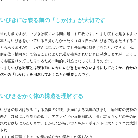
いびきには寝る前の「しかけ」が大切です
当たり前ですが、いびきは寝ている間に起こる症状です。つまり寝ると起きるまで
本人はいびきをかいている自覚がなかったり（時々自分のいびきで起きたりするこ
ともありますが）、いびきに気づいていても持続的に対処することができません。
側臥位（横向き）で寝ることにより気道が確保されいびきは減少しますが、どうし
ても寝返りを打ったりするため一時的な対処となってしまうのです。
つまり
いびき対策とは寝る前にいかにいびきをかかないようにしておくか、自分の
体への「しかけ」を用意しておくことが重要
なのです。
いびきをかく体の構造を理解する
いびきの原因は飲酒による筋肉の弛緩、肥満による気道の狭まり、睡眠時の姿勢の
悪さ、加齢による筋力の低下、アデノイドや扁桃腺肥大、鼻が詰まるなどの鼻の病
気など多岐にわたります。しかしながらいびきをかくポイントは大きく３つに大別
され
（１）軟口蓋（上あごの奥の柔らかい部分）の落ち込み