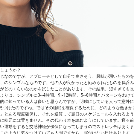
しょうか？
じなのですが、アプローチとして自分で良さそう、興味が湧いたものを
、のシンプルなものです。他の人が良かったと勧められたものを鵜呑み
がどのくらいなのかを試したことがあります。その結果、短すぎても長
りは、シンプルに3~4時間、9~12時間、5~8時間とパターンをわ
的に知っている人は多いと思うんですが、明確にしている人って意外に
を見つけたのですね。ではその睡眠を確保するために、どのような働きか
」とある程度確保し、それを逆算して翌日のスケジュールを入れるよう
に枕元には置きません。その代わり本を読むようにしています。寝る前
い運動をすると交感神経が優位になってしまうのでストレッチはあくま
このように気をつけていても人間ですから、寝付けない日はあります。