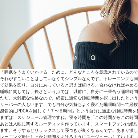
「睡眠をうまくいかせる」ために、どんなところを意識されているので
それがすごいことはしていなくてシンプルなんです。トレーニングも同
て効果を図り、自分にあっていると思えば続ける、合わなければやめる
睡眠に関しては、長さという点では、以前に、自分に一番合う睡眠時間
ただ、大雑把な性格なので、綿密に適切な睡眠時間を探し出したというよ
リーパーの人もいます。でも自分が気持ちよく寝れた睡眠時間って経験
感覚的にPDCAを回して「７〜８時間」という自分に適正な睡眠時間
まずは、スケジュール管理ですね。寝る時間を「この時間からこの時間
あとは入眠に関するルーティンを作っています。スマートフォンは絶対
ます。そうするとリラックスして寝つきが良くなるんです。あまり激し
レーニング後はしっかり時間をあけるようにスケジュールしています。