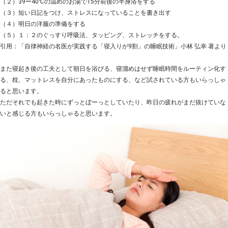
（２）39ー40℃の温めのお湯で15分前後の半身浴をする
（３）短い日記をつけ、ストレスになっていることを書き出す
（４）明日の洋服の準備をする
（５）１：２のぐっすり呼吸法、タッピング、ストレッチをする。
引用：「自律神経の名医が実践する「寝入りが9割」の睡眠技術」小林 弘幸 著より
また寝起き後の工夫として朝日を浴びる、寝溜めはせず睡眠時間をルーティン化す
る、枕、マットレスを自分にあったものにする、など試されている方もいらっしゃ
ると思います。
ただそれでも起きた時にずっとぼーっとしていたり、昨日の疲れがまだ抜けていな
いと感じる方もいらっしゃると思います。