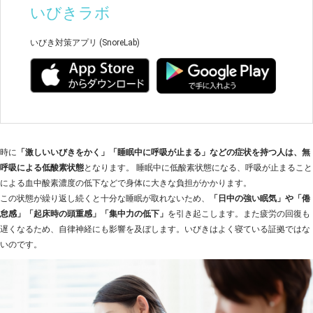
いびきラボ
いびき対策アプリ (SnoreLab)
時に
「激しいいびきをかく」「睡眠中に呼吸が止まる」などの症状を持つ人は、無
呼吸による低酸素状態
となります。 睡眠中に低酸素状態になる、呼吸が止まること
による血中酸素濃度の低下などで身体に大きな負担がかかります。
この状態が繰り返し続くと十分な睡眠が取れないため、
「日中の強い眠気」や「倦
怠感」「起床時の頭重感」「集中力の低下」
を引き起こします。また疲労の回復も
遅くなるため、自律神経にも影響を及ぼします。いびきはよく寝ている証拠ではな
いのです。